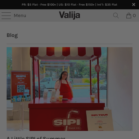
PR: $5 Flat · Free $100+ | US: $10 Flat · Free $150+ | Int’l: $35 Flat
Menu
0
Blog
A Little SIPI of Summer