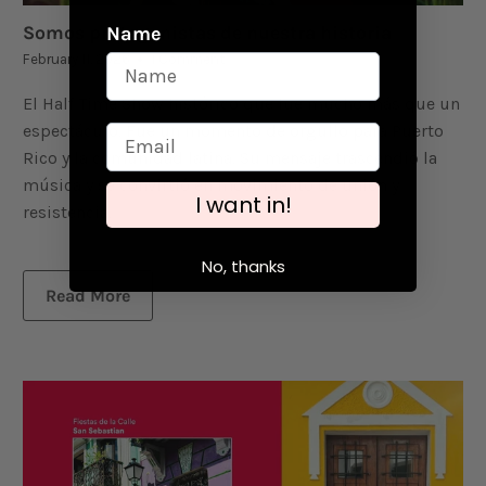
Name
Somos protagonistas de nuestra historia
February 11, 2026
1 Comment
El Half Time Show histórico que fue mucho más que un
espectáculo. Fue un momento de orgullo para Puerto
Rico y la comunidad latina. Su mensaje trascendió la
música y se convirtió en movimiento de unión y
I want in!
resistencia.
No, thanks
Read More